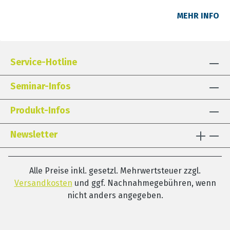
logopädischen Praxen sowie als freie Dozentin mit
MEHR INFO
dem Schwerpunkt „narrative Fähigkeiten und
Textverarbeitung“ tätig.
Service-Hotline
Seminar-Infos
Produkt-Infos
Newsletter
Alle Preise inkl. gesetzl. Mehrwertsteuer zzgl.
Versandkosten
und ggf. Nachnahmegebühren, wenn
nicht anders angegeben.