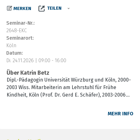
TEILEN
MERKEN
Seminar-Nr.:
2648-EKC
Seminarort:
Köln
Datum:
Di. 24.11.2026 | 09:00 - 16:00
Über Katrin Betz
Dipl.-Pädagogin Universität Würzburg und Köln, 2000-
2003 Wiss. Mitarbeiterin am Lehrstuhl für Frühe
Kindheit, Köln (Prof. Dr. Gerd E. Schäfer), 2003-2006
wiss. Mitarbeit am Sozialpädagogischen Institut NRW,
Projekt "Professionalisierung frühkindlicher Bildung".
MEHR INFO
Seit 2006 Fortbildungsreferentin. Themen: Frühe
Kindheit, Teambegleitung, Konzeptionsentwicklung.
Autorin div. Fachbücher zum Thema "Frühe Kindheit"