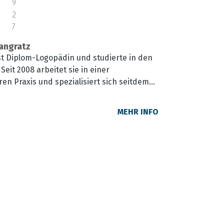
9
2
7
angratz
st Diplom-Logopädin und studierte in den
eit 2008 arbeitet sie in einer
ren Praxis und spezialisiert sich seitdem
dlung von Kindern und Jugendlichen mit
chon nach kürzester Zeit behandelte sie
MEHR INFO
ießlich PatientInnen mit Trisomie 21 und
ivergenzen. Seit 2021 ist Frau Bangratz
bständig und gibt online Coaching und
ltern und Fachkräfte. Sie gibt
 und Seminare und hält Vorträge sowohl
 in Präsenz. Außerdem ist sie auf Social
nd gibt auf Instagram unter dem Namen
viele Einblicke in ihre Arbeit.