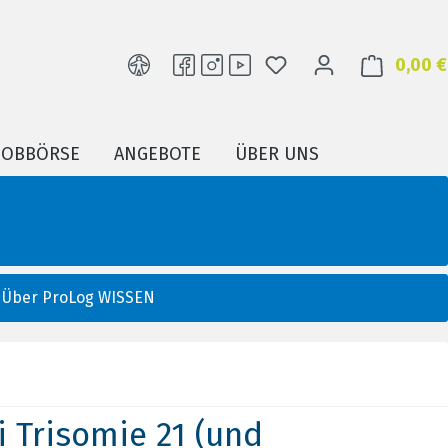
DU HAST 0 PRODUKTE
0,00 €
JOBBÖRSE
ANGEBOTE
ÜBER UNS
Über ProLog WISSEN
 Trisomie 21 (und