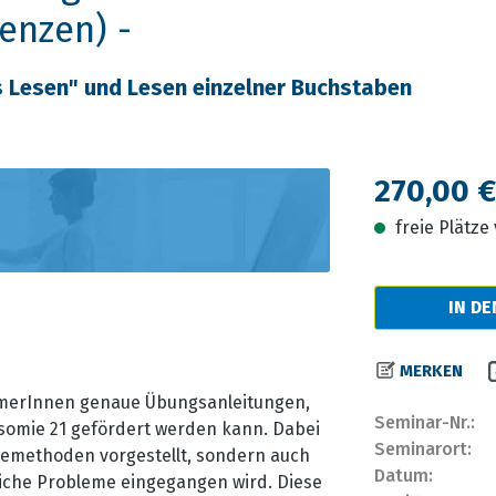
enzen) -
s Lesen" und Lesen einzelner Buchstaben
Regulärer Prei
270,00 €
freie Plätz
IN D
MERKEN
merInnen genaue Übungsanleitungen,
Seminar-Nr.:
isomie 21 gefördert werden kann. Dabei
Seminarort:
iemethoden vorgestellt, sondern auch
Datum:
gliche Probleme eingegangen wird. Diese