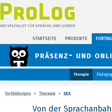
m Hauptinhalt springen
Zur Suche springen
Zur Hauptnavigation springen
STARTSEITE
PRODUKTE
FORTBI
präsenz- und onl
Therapie
Pädagog
Fortbildungen
Therapie
SES
Von der Sprachanbahn