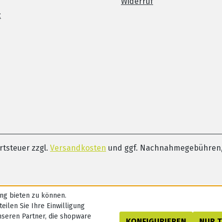
Widerruf
z
ertsteuer zzgl.
Versandkosten
und ggf. Nachnahmegebühren,
ng bieten zu können.
eilen Sie Ihre Einwilligung
nseren Partner, die shopware
KONFIGURIEREN
NUR 