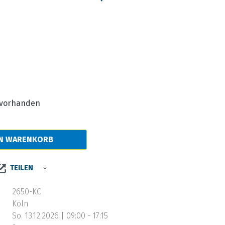
s:
e vorhanden
EN WARENKORB
TEILEN
2650-KC
Köln
So. 13.12.2026 | 09:00 - 17:15