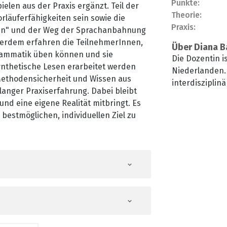
Punkte:
elen aus der Praxis ergänzt. Teil der
Theorie:
läuferfähigkeiten sein sowie die
Praxis:
en" und der Weg der Sprachanbahnung
ßerdem erfahren die TeilnehmerInnen,
Über Diana B
Grammatik üben können und sie
Die Dozentin i
ynthetische Lesen erarbeitet werden
Niederlanden. S
 Methodensicherheit und Wissen aus
interdisziplinä
anger Praxiserfahrung. Dabei bleibt
auf die Behan
und eine eigene Realität mitbringt. Es
Trisomie 21. S
bestmöglichen, individuellen Ziel zu
nahezu ausschl
anderen Neurod
zusätzlich sel
Beratung für E
Fortbildungen
online als auch
Media aktiv u
„t21_we_learn“ 