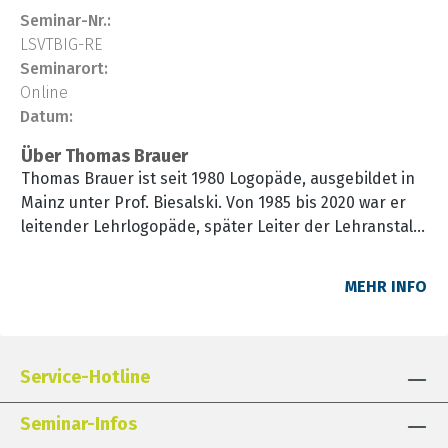
Seminar-Nr.:
LSVTBIG-RE
Seminarort:
Online
Datum:
Über Thomas Brauer
Thomas Brauer ist seit 1980 Logopäde, ausgebildet in
Mainz unter Prof. Biesalski. Von 1985 bis 2020 war er
leitender Lehrlogopäde, später Leiter der Lehranstalt
für Logopäden in Mainz. Als externer Dozent hat er an
mehreren Hochschulen, Schwerpunkt Katholische
MEHR INFO
Hochschule Mainz, unterrichtet. Seit 2007 ist er
zertifizierter LSVT LOUD®-Therapeut. Von 2010-2025
war er im Beirat und ab 2022 Mitherausgeber der
Zeitschrift „Sprache-Stimme-Gehör" des Thieme-
Service-Hotline
Verlags und zuständig für die Rubrik Hören-
Erkennen-Verstehen. Seit 2014 ist Thomas Brauer als
Seminar-Infos
Repräsentant für LSVT® Global und LSVT®LOUD-