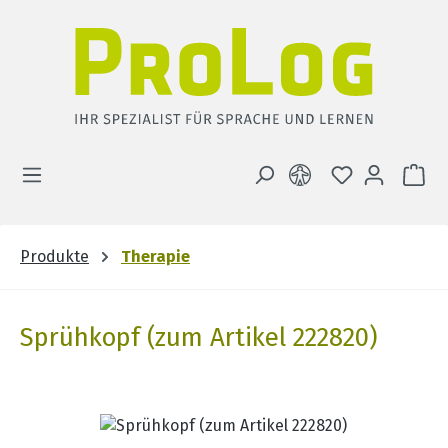
Zum Hauptinhalt springen
DU HAST 0 
WA
Produkte
Therapie
Sprühkopf (zum Artikel 222820)
Bildergalerie überspringen