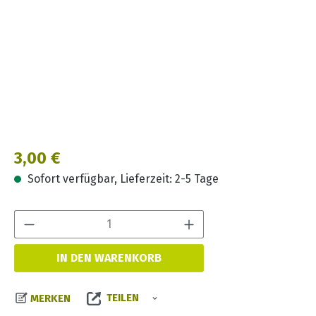
Regulärer Preis:
3,00 €
Sofort verfügbar, Lieferzeit: 2-5 Tage
Produkt Anzahl:
IN DEN WARENKORB
TEILEN
MERKEN