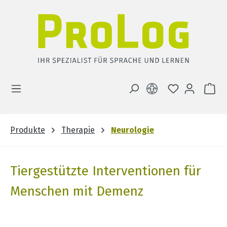
Zum Hauptinhalt springen
DU HAST 0 
WA
Produkte
Therapie
Neurologie
Tiergestützte Interventionen für
Menschen mit Demenz