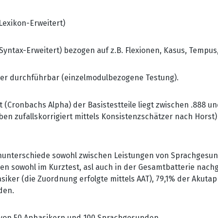
Lexikon-Erweitert)
-Syntax-Erweitert) bezogen auf z.B. Flexionen, Kasus, Tempu
nder durchführbar (einzelmodulbezogene Testung).
t (Cronbachs Alpha) der Basistestteile liegt zwischen .888 und
n zufallskorrigiert mittels Konsistenzschätzer nach Horst)
nunterschiede sowohl zwischen Leistungen von Sprachgesun
 sowohl im Kurztest, asl auch in der Gesamtbatterie nachg
ker (die Zuordnung erfolgte mittels AAT), 79,1% der Akutap
den.
von 50 Aphasikern und 100 Sprachgesunden.