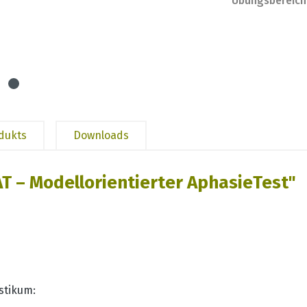
Übungsbereich
odukts
Downloads
 – Modellorientierter AphasieTest"
stikum: