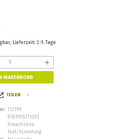
s:
€
bar, Lieferzeit: 2-5 Tage
Produkt Anzahl: Gib den 
EN WARENKORB
TEILEN
r:
112199
9783956771293
Erwachsene
Test/Screening