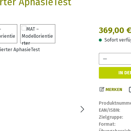
rter AphasieTest
Regulärer Prei
369,00 
Sofort verfüg
IN D
MERKEN
Produktnumme
EAN/ISBN:
Zielgruppe:
Format: