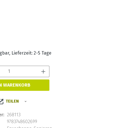
s:
bar, Lieferzeit: 2-5 Tage
Produkt Anzahl: Gib den 
EN WARENKORB
TEILEN
r:
268113
9783748602699