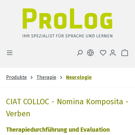
Zum Hauptinhalt springen
DU HAST 0 
WA
Produkte
Therapie
Neurologie
CIAT COLLOC - Nomina Komposita -
Verben
Therapiedurchführung und Evaluation