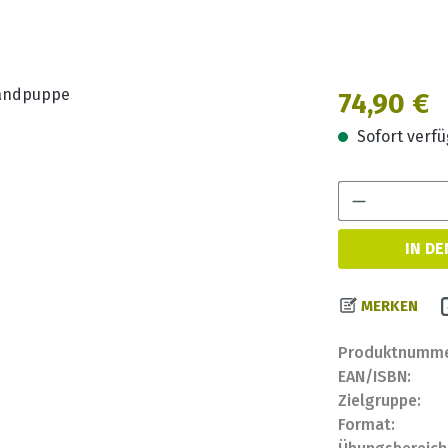
Regulärer Prei
74,90 €
Sofort verfüg
IN D
MERKEN
Produktnumme
EAN/ISBN:
Zielgruppe:
Format: