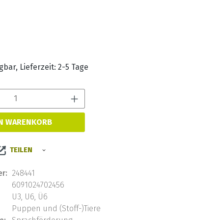
s:
bar, Lieferzeit: 2-5 Tage
Produkt Anzahl: Gib den 
EN WARENKORB
TEILEN
r:
248441
6091024702456
U3, U6, Ü6
Puppen und (Stoff-)Tiere