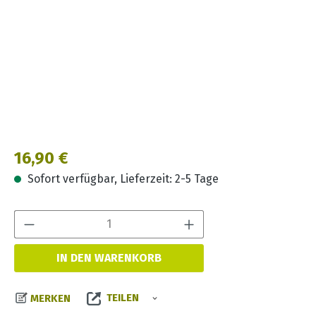
Regulärer Preis:
16,90 €
Sofort verfügbar, Lieferzeit: 2-5 Tage
Produkt Anzahl:
IN DEN WARENKORB
TEILEN
MERKEN