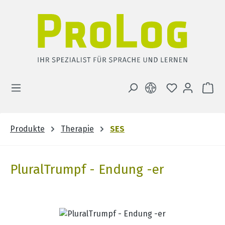
Zum Hauptinhalt springen
DU HAST 0 
WA
Produkte
Therapie
SES
PluralTrumpf - Endung -er
Bildergalerie überspringen