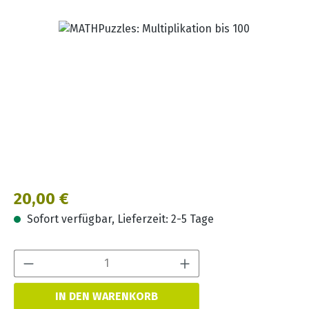
Bildergalerie überspringen
Regulärer Preis:
20,00 €
Sofort verfügbar, Lieferzeit: 2-5 Tage
Produkt Anzahl:
IN DEN WARENKORB