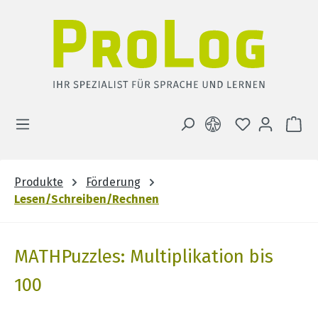
Zum Hauptinhalt springen
DU HAST 0 
WA
Produkte
Förderung
Lesen/Schreiben/Rechnen
MATHPuzzles: Multiplikation bis
100