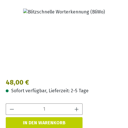
Bildergalerie überspringen
Regulärer Preis:
48,00 €
Sofort verfügbar, Lieferzeit: 2-5 Tage
Produkt Anzahl:
IN DEN WARENKORB