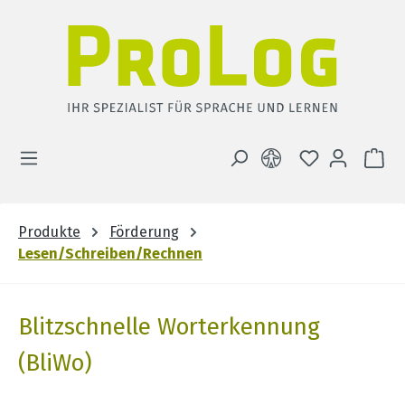
Zum Hauptinhalt springen
DU HAST 0 
WA
Produkte
Förderung
Lesen/Schreiben/Rechnen
Blitzschnelle Worterkennung
(BliWo)