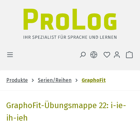
Zum Hauptinhalt springen
DU HAST 0 
WA
Produkte
Serien/Reihen
GraphoFit
GraphoFit-Übungsmappe 22: i-ie-
ih-ieh