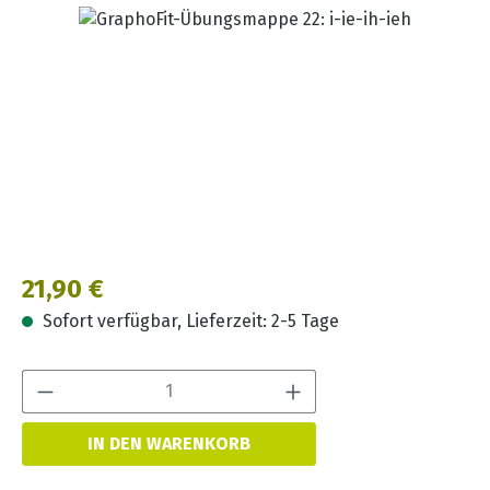
Bildergalerie überspringen
Regulärer Preis:
21,90 €
Sofort verfügbar, Lieferzeit: 2-5 Tage
Produkt Anzahl:
IN DEN WARENKORB