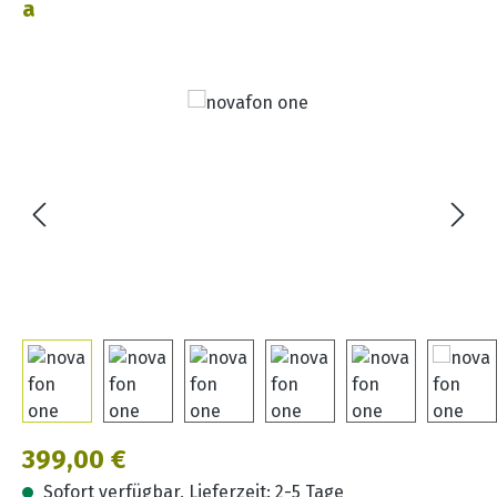
a
Bildergalerie überspringen
Regulärer Preis:
399,00 €
Sofort verfügbar, Lieferzeit: 2-5 Tage