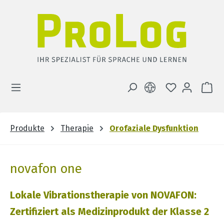
Zum Hauptinhalt springen
DU HAST 0 
WA
Produkte
Therapie
Orofaziale Dysfunktion
novafon one
Lokale Vibrationstherapie von NOVAFON:
Zertifiziert als Medizinprodukt der Klasse 2