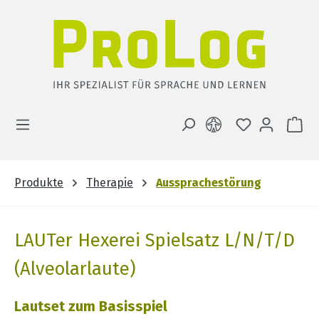
Zum Hauptinhalt springen
DU HAST 0 
WA
Produkte
Therapie
Aussprachestörung
LAUTer Hexerei Spielsatz L/N/T/D
(Alveolarlaute)
Lautset zum Basisspiel