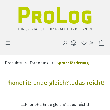
Zum Hauptinhalt springen
DU HAST 0 
WA
Produkte
Förderung
Sprachförderung
PhonoFit: Ende gleich? ...das reicht!
Bildergalerie überspringen