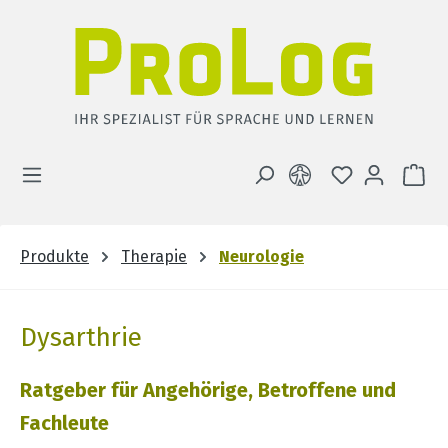
Zum Hauptinhalt springen
DU HAST 0 
WA
Produkte
Therapie
Neurologie
Dysarthrie
Ratgeber für Angehörige, Betroffene und
Fachleute