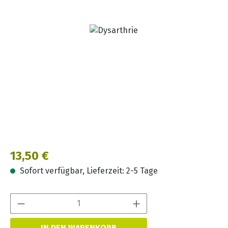
Bildergalerie überspringen
Regulärer Preis:
13,50 €
Sofort verfügbar, Lieferzeit: 2-5 Tage
Produkt Anzahl:
IN DEN WARENKORB