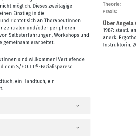
Theorie:
icht möglich. Dieses zweitägige
Praxis:
inen Einstieg in die
® und richtet sich an TherapeutInnen
Über Angela 
ner zentralen und/oder peripheren
1987: staatl. a
d von Selbsterfahrungen, Workshops und
anerk. Ergother
e gemeinsam erarbeitet.
Instruktorin, 2
Senior Instruk
utInnen sind willkommen! Vertiefende
Seit 1996: Kl
d dem S/F.O.T.T.®-Fazialisparese
Neurologische 
September 2024
dtuch, ein Handtuch, ein
Schwerpunkt F
t.
Lehrtätigkeit f
Grundkurse Pfle
Einführungsse