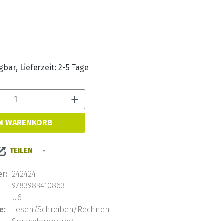
s:
bar, Lieferzeit: 2-5 Tage
Produkt Anzahl: Gib den 
EN WARENKORB
TEILEN
r:
242424
9783988410863
Ü6
e:
Lesen/Schreiben/Rechnen,