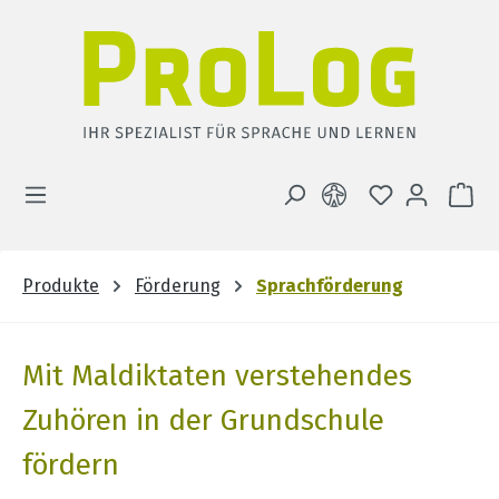
Zum Hauptinhalt springen
DU HAST 0 
WA
Produkte
Förderung
Sprachförderung
Mit Maldiktaten verstehendes
Zuhören in der Grundschule
fördern