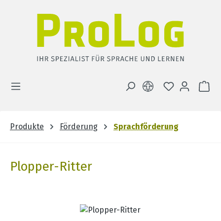
Zum Hauptinhalt springen
DU HAST 0 
WA
Produkte
Förderung
Sprachförderung
Plopper-Ritter
Bildergalerie überspringen