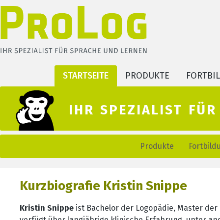
m Hauptinhalt springen
Zur Suche springen
Zur Hauptnavigation springen
STARTSEITE
PRODUKTE
FORTBI
ihr spezialist fü
Produkte
Fortbild
Kurzbiografie Kristin Snippe
Kristin Snippe
ist Bachelor der Logopädie, Master der
verfügt über langjährige klinische Erfahrung, unter an