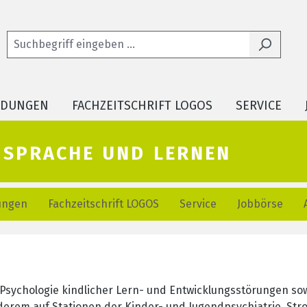
LDUNGEN
FACHZEITSCHRIFT LOGOS
SERVICE
r sprache und lernen
ungen
Fachzeitschrift LOGOS
Service
Jobbörse
 Psychologie kindlicher Lern- und Entwicklungsstörungen sow
derem auf Stationen der Kinder- und Jugendpsychiatrie, Strok