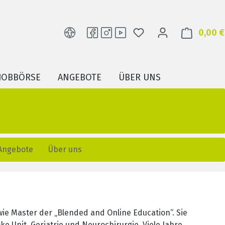
DU HAST 0 PRODUKTE
0,00 €
JOBBÖRSE
ANGEBOTE
ÜBER UNS
Angebote
Über uns
ie Master der „Blended and Online Education“. Sie
e Unit, Geriatrie und Neurochirurgie. Viele Jahre