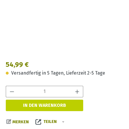
Regulärer Preis:
54,99 €
Versandfertig in 5 Tagen, Lieferzeit 2-5 Tage
Produkt Anzahl:
IN DEN WARENKORB
TEILEN
MERKEN