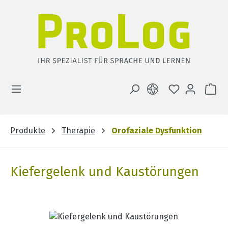
Zum Hauptinhalt springen
DU HAST 0 
WA
Produkte
Therapie
Orofaziale Dysfunktion
Kiefergelenk und Kaustörungen
Bildergalerie überspringen