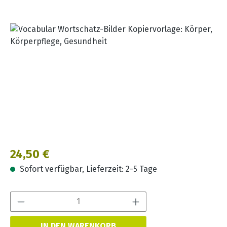
Bildergalerie überspringen
Regulärer Preis:
24,50 €
Sofort verfügbar, Lieferzeit: 2-5 Tage
Produkt Anzahl:
IN DEN WARENKORB