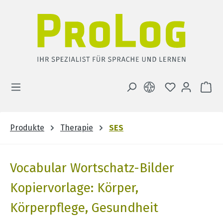
Zum Hauptinhalt springen
DU HAST 0 
WA
Produkte
Therapie
SES
Vocabular Wortschatz-Bilder
Kopiervorlage: Körper,
Körperpflege, Gesundheit