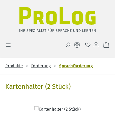
Zum Hauptinhalt springen
DU HAST 0 
WA
Produkte
Förderung
Sprachförderung
Kartenhalter (2 Stück)
Bildergalerie überspringen