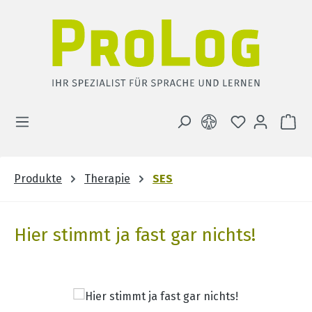
Zum Hauptinhalt springen
DU HAST 0 
WA
Produkte
Therapie
SES
Hier stimmt ja fast gar nichts!
Bildergalerie überspringen