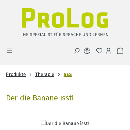
Zum Hauptinhalt springen
DU HAST 0 
WA
Produkte
Therapie
SES
Der die Banane isst!
Bildergalerie überspringen