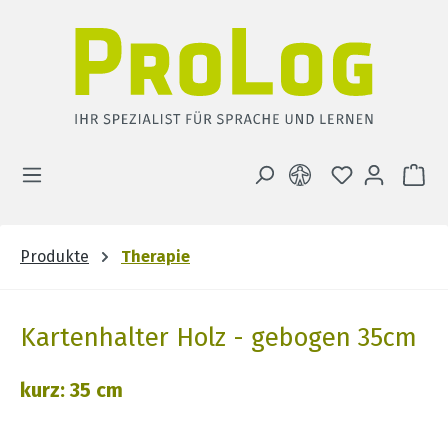
Zum Hauptinhalt springen
DU HAST 0 
WA
Produkte
Therapie
Kartenhalter Holz - gebogen 35cm
kurz: 35 cm