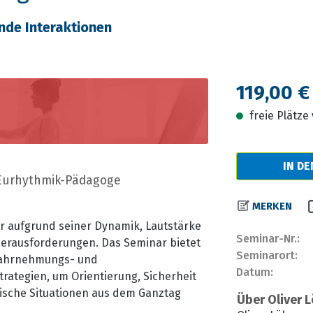
ende Interaktionen
Regulärer Prei
119,00 €
freie Plätz
IN D
.-Eurhythmik-Pädagoge
MERKEN
der aufgrund seiner Dynamik, Lautstärke
Seminar-Nr.:
erausforderungen. Das Seminar bietet
Seminarort:
 Wahrnehmungs- und
Datum:
rategien, um Orientierung, Sicherheit
pische Situationen aus dem Ganztag
Über Oliver L