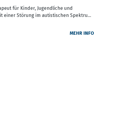
apeut für Kinder, Jugendliche und
t einer Störung im autistischen Spektrum
rapieZentrum Köln. Freiberuflicher
 anderem zu den Themen: Einführung im
MEHR INFO
rger Sydrom, Diagnostik von ASS,
 bei menschen mit ASS,
besonderheiten bei menschen mit ASS