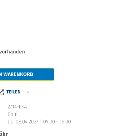
s:
e vorhanden
EN WARENKORB
TEILEN
2714-EKA
Köln
Do. 08.04.2027 | 09:00 - 16:00
öhr