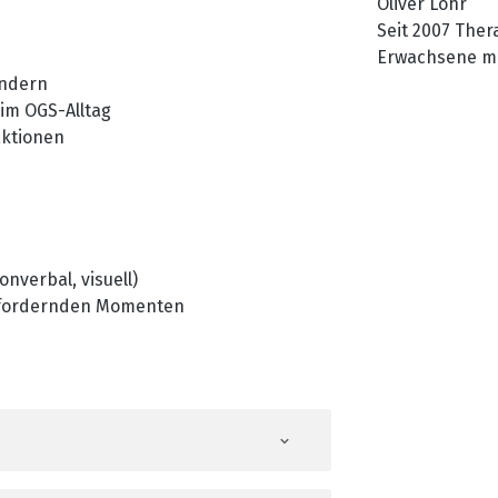
Oliver Löhr
Seit 2007 Ther
Erwachsene mi
indern
im AutismusThe
im OGS-Alltag
Dozent, unter
aktionen
Autismus, Aspe
Kommunikation
Wahrnehmungs
nverbal, visuell)
sfordernden Momenten