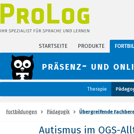
m Hauptinhalt springen
Zur Suche springen
Zur Hauptnavigation springen
STARTSEITE
PRODUKTE
FORTBI
präsenz- und onl
Therapie
Pädagog
Fortbildungen
Pädagogik
Übergreifende Fachber
Autismus im OGS-All