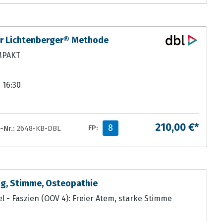
er Lichtenberger® Methode
OMPAKT
- 16:30
210,00 €*
8
-Nr.:
2648-KB-DBL
FP:
ng, Stimme, Osteopathie
el - Faszien (OOV 4): Freier Atem, starke Stimme