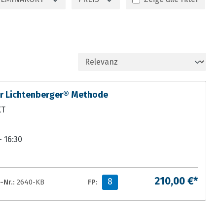
er Lichtenberger® Methode
KT
- 16:30
210,00 €*
8
-Nr.:
2640-KB
FP: