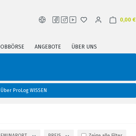
DU HAST 0 PRODUKTE
0,00 €
JOBBÖRSE
ANGEBOTE
ÜBER UNS
Über ProLog WISSEN
SEMINARORT
PREIS
Zeige alle Filter