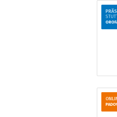
PRÄS
STUT
OROF
ONLI
PADO