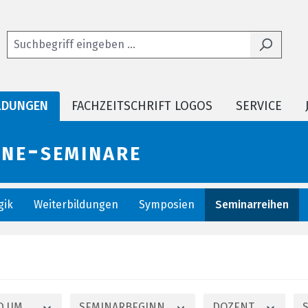
LDUNGEN
FACHZEITSCHRIFT LOGOS
SERVICE
ine-seminare
gik
Weiterbildungen
Symposien
Seminarreihen
ND UM…
SEMINARBEGINN
DOZENT