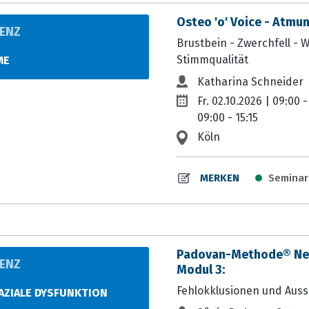
Osteo 'o' Voice - Atmu
ENZ
Brustbein - Zwerchfell - 
N
Stimmqualität
ME
Katharina Schneider
Fr. 02.10.2026 | 09:00 -
09:00 - 15:15
Köln
Seminar-
MERKEN
Padovan-Methode® Neur
ENZ
Modul 3:
N
Fehlokklusionen und Aus
AZIALE DYSFUNKTION