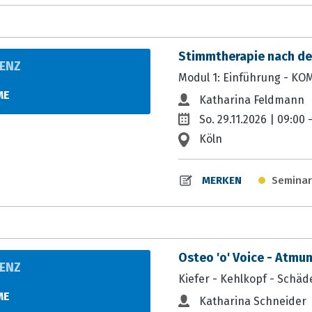
Stimmtherapie nach d
ENZ
Modul 1: Einführung - K
N
ME
Katharina Feldmann
So. 29.11.2026 | 09:00 
Köln
Seminar
MERKEN
Osteo 'o' Voice - Atmu
ENZ
Kiefer - Kehlkopf - Schäd
N
ME
Katharina Schneider