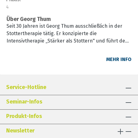
4
Über Georg Thum
Seit 30 Jahren ist Georg Thum ausschließlich in der
Stottertherapie tätig. Er konzipierte die
Intensivtherapie „Stärker als Stottern" und führt den
methodenkombinierten Ansatz auch ambulant in
eigener Praxis durch. Zudem ist er an der Ludwig-
MEHR INFO
Maximilians-Universität München für den Fachbereich
„Redeflussstörungen“ zuständig und leitet dort die
Stotterberatungsstelle. Er ist Mitautor der S3-Leitlinie
„Redeflussstörungen“ (2016) sowie Autor zahlreicher
Service-Hotline
Veröffentlichungen.
Seminar-Infos
Produkt-Infos
Newsletter