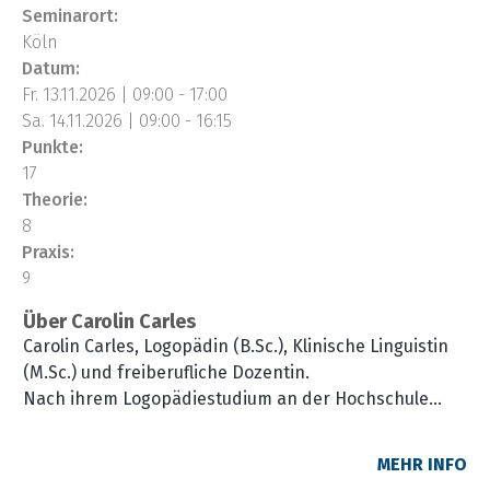
Seminarort:
Köln
Datum:
Fr. 13.11.2026 | 09:00 - 17:00
Sa. 14.11.2026 | 09:00 - 16:15
Punkte:
17
Theorie:
8
Praxis:
9
Über Carolin Carles
Carolin Carles, Logopädin (B.Sc.), Klinische Linguistin
(M.Sc.) und freiberufliche Dozentin.
Nach ihrem Logopädiestudium an der Hochschule
Fresenius und ihrem Masterstudium in Klinischer
Linguistik an der Universität Bielefeld sammelte sie
MEHR INFO
praktische Erfahrungen in einer logopädischen Praxis