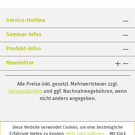
und verschiedenen Bildungseinrichtungen, bevor sie
2012 in Wissenschaft und Lehre tätig wurde. Sie hat
sich auf den Bereich der Kindersprache spezialisiert
Service-Hotline
und bietet Fortbildungen in diesem Bereich an. Seit
2022 arbeitet sie als klinische Linguistin in der
Seminar-Infos
interdisziplinären Frühförderung. Ihre Forschungs-
und Therapieschwerpunkte liegen auf der Therapie
Produkt-Infos
von Kindern mit Sprachentwicklungsstörungen,
assoziiert mit zusätzlichen
Newsletter
Entwicklungseinschränkungen (Syndrom oder
kombinierte umschriebene Entwicklungsstörung).
Weitere Themenfelder sind: Mehrsprachigkeit,
Alle Preise inkl. gesetzl. Mehrwertsteuer zzgl.
Pragmatik sowie Sprachentwicklung und ihre
Versandkosten
und ggf. Nachnahmegebühren, wenn
Störungen.
nicht anders angegeben.
Diese Website verwendet Cookies, um eine bestmögliche
Erfahrung bieten zu können.
Mehr Informationen ...
Mit Klick