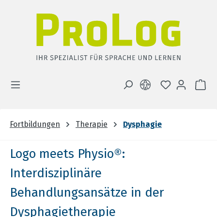
Zum Hauptinhalt springen
DU HAST 0 
WA
Fortbildungen
Therapie
Dysphagie
Logo meets Physio®:
Interdisziplinäre
Behandlungsansätze in der
Dysphagietherapie