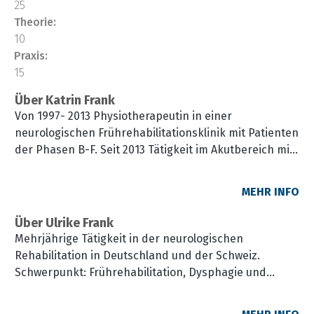
25
Theorie:
10
Praxis:
15
Über Katrin Frank
Von 1997- 2013 Physiotherapeutin in einer
neurologischen Frührehabilitationsklinik mit Patienten
der Phasen B-F. Seit 2013 Tätigkeit im Akutbereich mit
Schwerpunkt im Bereich Neurologie, Intensivmedizin
und Beatmung sowie Aufbau von geriatrischen
MEHR INFO
Abteilungen im Akutkrankenhaus. Derzeit Leitung
eines 53-köpfigen interdisziplinären therapeutischen
Über Ulrike Frank
Teams in einem Akutkrankenhaus mit allen
Mehrjährige Tätigkeit in der neurologischen
Indikationsbereichen.
Rehabilitation in Deutschland und der Schweiz.
Zertifizierte Vojta-, Erwachsenen- & Bobath-
Schwerpunkt: Frührehabilitation, Dysphagie und
Therapeutin, ausgebildet in Manueller Therapie, NAP,
Trachealkanülenmanagement.
Therapie nach Klein-Vogelbach, Affolter-Therapie,
Promotionsthema: Interdisziplinäres