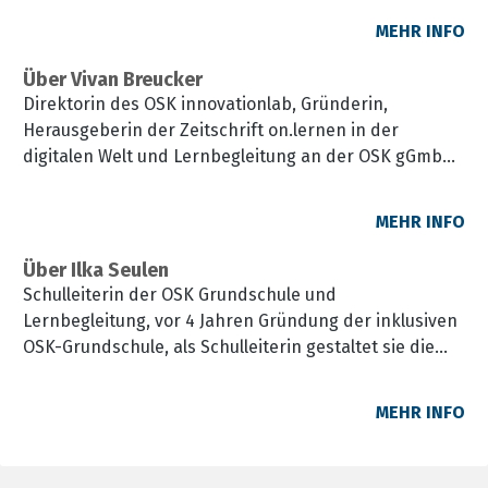
Einrichtungen sowie als Fortbildungsdozentin.
MEHR INFO
Schwerpunkte liegen in der praxisnahen Begleitung
von Entwicklungsprozessen sozialer Einrichtungen
Über Vivan Breucker
und deren Mitarbeitenden, insbesondere in der
Direktorin des OSK innovationlab, Gründerin,
Team- und Konzeptentwicklung. Spezialgebiet:
Herausgeberin der Zeitschrift on.lernen in der
Kindertagesstätten und Offene Ganztagsschulen
digitalen Welt und Lernbegleitung an der OSK gGmbH
Vivian Breucker ist Lernbegleiterin, ehemalige
Schulleiterin und -gründerin und heute als
MEHR INFO
„Transformationsanstifterin“ fest in der
Bildungspraxis verwurzelt. Als Leiterin des OSK
Über Ilka Seulen
innovationlab schlägt sie die Brücke zwischen Theorie
Schulleiterin der OSK Grundschule und
und gelebtem Schulalltag. Ihr Fokus liegt darauf,
Lernbegleitung, vor 4 Jahren Gründung der inklusiven
Schule und Ganztag nicht als getrennte Welten,
OSK-Grundschule, als Schulleiterin gestaltet sie die
sondern als gemeinsame, inklusive Lern- und
Grundschule als lernende Organisation, in der sich
Lebensräume zu gestalten.
das multiprofessionelle Team als Lernbegleitung
MEHR INFO
Mit Schwerpunkten auf multiprofessioneller
versteht
Teamarbeit, agiler Organisationsentwicklung und
Leadership-Training gibt sie Impulse, wie Kooperation