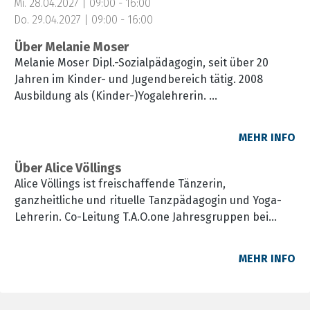
Mi. 28.04.2027 | 09:00 - 16:00
Do. 29.04.2027 | 09:00 - 16:00
Über Melanie Moser
Melanie Moser Dipl.-Sozialpädagogin, seit über 20
Jahren im Kinder- und Jugendbereich tätig. 2008
Ausbildung als (Kinder-)Yogalehrerin.
Angebot von Yogakursen für Kinder und Erwachsene
und Fortbildungen zum Thema: "Kinderyoga und
MEHR INFO
Entspannung"
Über Alice Völlings
Alice Völlings ist freischaffende Tänzerin,
ganzheitliche und rituelle Tanzpädagogin und Yoga-
Lehrerin. Co-Leitung T.A.O.one Jahresgruppen bei
Muraliya Tait; Ausbildung in Energie- und Essenz-
Training nach A.H. Almaas und Grundlagen der
MEHR INFO
Orgodynamik.