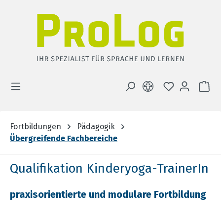
Zum Hauptinhalt springen
DU HAST 0 
WA
Fortbildungen
Pädagogik
Übergreifende Fachbereiche
Qualifikation Kinderyoga-TrainerIn
praxisorientierte und modulare Fortbildung