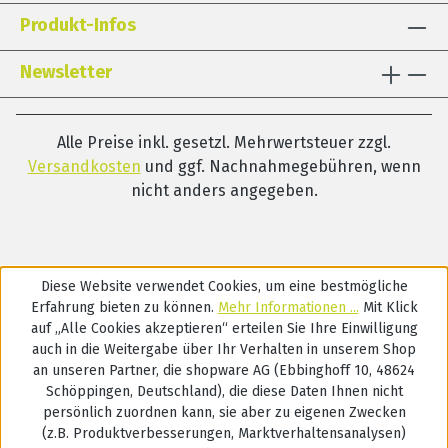
Trachealkanülenmanagement in Frührehabilitation,
Produkt-Infos
Intensivmedizin und Geriatrie. Seit 2024: Ausbilder für
Trachealkanülen-Management in der
Newsletter
Dysphagietherapie (DGD).
Alle Preise inkl. gesetzl. Mehrwertsteuer zzgl.
Versandkosten
und ggf. Nachnahmegebühren, wenn
nicht anders angegeben.
Diese Website verwendet Cookies, um eine bestmögliche
Erfahrung bieten zu können.
Mehr Informationen ...
Mit Klick
auf „Alle Cookies akzeptieren“ erteilen Sie Ihre Einwilligung
auch in die Weitergabe über Ihr Verhalten in unserem Shop
an unseren Partner, die shopware AG (Ebbinghoff 10, 48624
Schöppingen, Deutschland), die diese Daten Ihnen nicht
persönlich zuordnen kann, sie aber zu eigenen Zwecken
(z.B. Produktverbesserungen, Marktverhaltensanalysen)