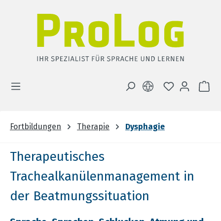
Zum Hauptinhalt springen
DU HAST 0 
WA
Fortbildungen
Therapie
Dysphagie
Therapeutisches
Trachealkanülenmanagement in
der Beatmungssituation