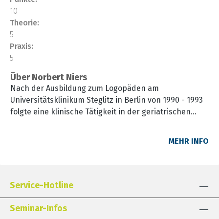
10
Theorie:
5
Praxis:
5
Über Norbert Niers
Nach der Ausbildung zum Logopäden am
Universitätsklinikum Steglitz in Berlin von 1990 - 1993
folgte eine klinische Tätigkeit in der geriatrischen
Akutbehandlung und Rehabilitation bis 1998. Seit 1998
leitender klinischer Logopäde in der neurologischen
MEHR INFO
Frührehabilitation. Im Vordergrund steht die
Behandlung neurologischer Störungsbilder in der
Intensivmedizin sowie der Akutphase (inkl. stroke
unit) und in der stationären und ambulanten
Service-Hotline
Rehabilitation. Der Arbeits- und Therapieschwerpunkt
liegt in der Diagnostik und Therapie von Dysphagien
Seminar-Infos
sowie dem therapeutischen