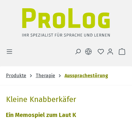
Zum Hauptinhalt springen
DU HAST 0 
WA
Produkte
Therapie
Aussprachestörung
Kleine Knabberkäfer
Ein Memospiel zum Laut K