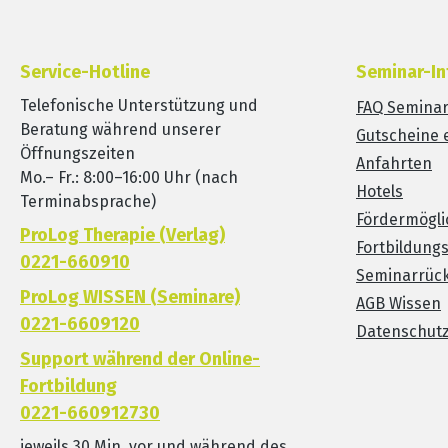
Service-Hotline
Seminar-In
Telefonische Unterstützung und
FAQ Semina
Beratung während unserer
Gutscheine 
Öffnungszeiten
Anfahrten
Mo.– Fr.: 8:00–16:00 Uhr (nach
Hotels
Terminabsprache)
Fördermögli
ProLog Therapie (Verlag)
Fortbildung
0221-660910
Seminarrück
ProLog WISSEN (Seminare)
AGB Wissen
0221-6609120
Datenschut
Support während der Online-
Fortbildung
0221-660912730
jeweils 30 Min. vor und während des