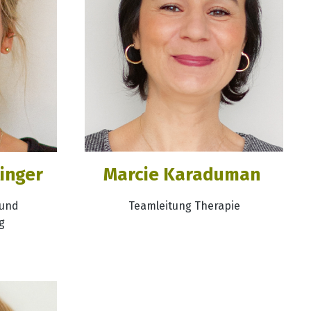
linger
Marcie Karaduman
 und
Teamleitung Therapie
g