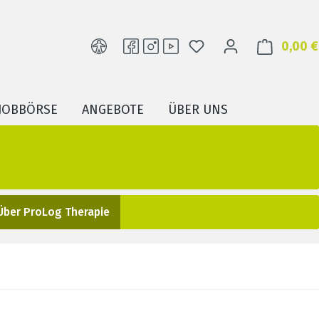
DU HAST 0 PRODUKTE
0,00 €
JOBBÖRSE
ANGEBOTE
ÜBER UNS
Über ProLog Therapie