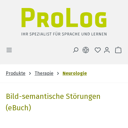
Zum Hauptinhalt springen
DU HAST 0 
WA
Produkte
Therapie
Neurologie
Bild-semantische Störungen
(eBuch)