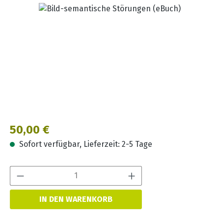
Bildergalerie überspringen
Regulärer Preis:
50,00 €
Sofort verfügbar, Lieferzeit: 2-5 Tage
Produkt Anzahl:
IN DEN WARENKORB