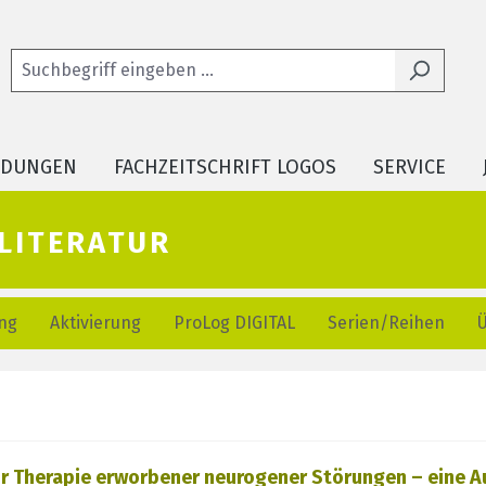
LDUNGEN
FACHZEITSCHRIFT LOGOS
SERVICE
literatur
ng
Aktivierung
ProLog DIGITAL
Serien/Reihen
lerie überspringen
ur Therapie erworbener neurogener Störungen – eine