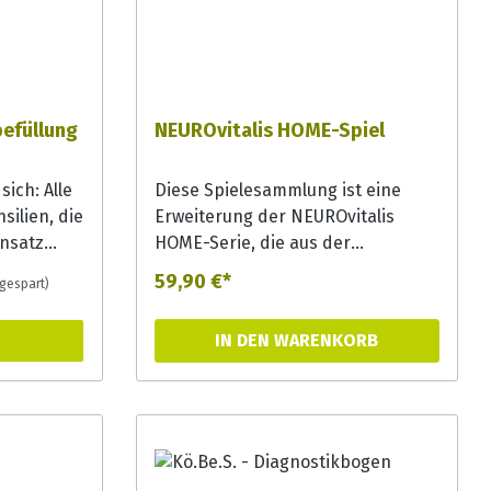
befüllung
NEUROvitalis HOME-Spiel
sich: Alle
Diese Spielesammlung ist eine
silien, die
Erweiterung der NEUROvitalis
insatz
HOME-Serie, die aus der
erwahrt
Umgestaltung des Spiels Sch(l)au
59,90 €*
 gespart)
rett oder
genau entstanden ist. In
te oder
vereinfachten und
IN DEN WARENKORB
smittel,
überschaubaren Spielformaten
stäbchen:
werden drei grundlegende
Täsch
kognitive Funktionsbereiche
d bietet
effizient trainiert:- MEMO:
 an ein
Förderung des episodischen
hen ist
Gedächtnisses und des