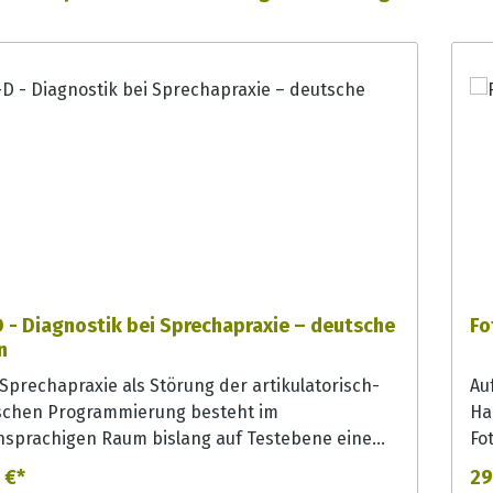
 - Diagnostik bei Sprechapraxie – deutsche
Fo
n
 Sprechapraxie als Störung der artikulatorisch-
Au
schen Programmierung besteht im
Ha
hsprachigen Raum bislang auf Testebene eine
Fo
tische Lücke. Die DIAS-D ist die ins Deutsche
Be
 €*
29
agene Version des Diagnostisch Instrument voor
bi