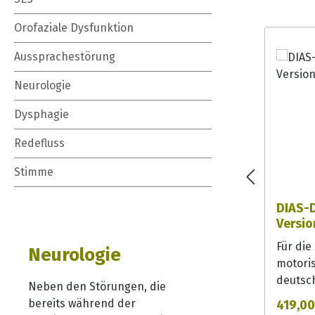
Orofaziale Dysfunktion
Aussprachestörung
Neurologie
Dysphagie
Redefluss
Stimme
DIAS-D
Versio
Für die
Neurologie
motori
deutsc
Neben den Störungen, die
diagnos
bereits während der
419,00
übertr