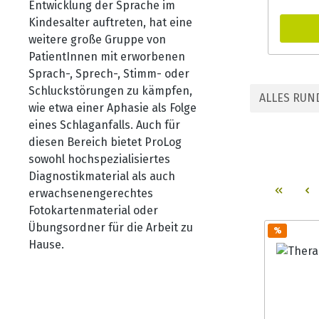
Entwicklung der Sprache im
Apraxie
Kindesalter auftreten, hat eine
Jonkers
weitere große Gruppe von
Forsch
PatientInnen mit erworbenen
standa
Sprach-, Sprech-, Stimm- oder
Sprecha
Schluckstörungen zu kämpfen,
ALLES RU
Unterte
wie etwa einer Aphasie als Folge
Diadoch
eines Schlaganfalls. Auch für
Vorlie
diesen Bereich bietet ProLog
und da
sowohl hochspezialisiertes
Sprech
Diagnostikmaterial als auch
untersu
erwachsenengerechtes
bukkofa
Fotokartenmaterial oder
Einteil
Übungsordner für die Arbeit zu
%
ist in 
Hause.
Sprech
und Pat
abzugr
41 Pers