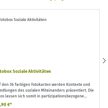
tobox Soziale Aktivitäten
f den 36 farbigen Fotokarten werden Kontexte und
ndlungen des sozialen Miteinanders präsentiert. Die
tos lassen sich somit in partizipationsbezogene
nenn- und Assoziationsübungen einbeziehen und
,90 €*
eten Anlass, um über gemeinschaftliche Aktivitäten zu