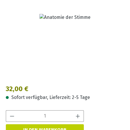
Bildergalerie überspringen
Regulärer Preis:
32,00 €
Sofort verfügbar, Lieferzeit: 2-5 Tage
Produkt Anzahl:
IN DEN WARENKORB