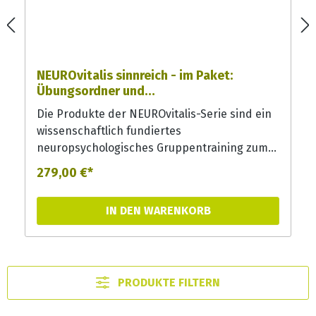
NEUROvitalis sinnreich - im Paket:
Übungsordner und
Aktivierungsspielesammlung
Die Produkte der NEUROvitalis-Serie sind ein
wissenschaftlich fundiertes
neuropsychologisches Gruppentraining zum
Erhalt und zur Förderung der geistigen
279,00 €*
Leistungsfähigkeit, um präventiv geistiges
Leistungsvermögen zu stabilisieren oder
IN DEN WARENKORB
einem Leistungsabbau entgegenzuwirken.
Das Programm ist zweistufig aufgebaut, um
verschiedene Schweregrade anzusprechen.
Für den Einsatz in Kliniken, Praxen und
PRODUKTE FILTERN
Senioreneinrichtungen bietet es mit seinen
Durchführungsanleitungen, den