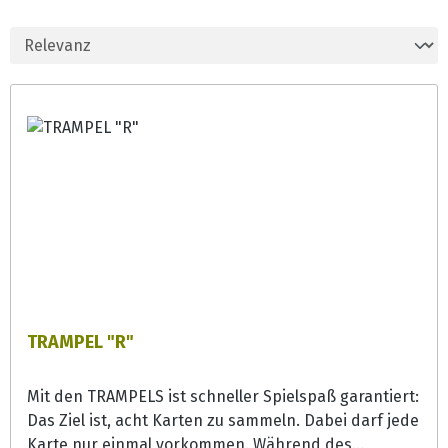
funktionsspezifischen Gruppen- und
Einzelübungen und den psychoedukativen
Elementen ein wirksames und
abwechslungsreiches Training. Die
Anwendung ist mit leichten Modifikationen
auch in der Einzeltherapie
anwendbar.NEUROvitalis sinnreich erweitert
das bisherige NEUROvitalis-Programm um
eine weitere Zielgruppe. Es basiert in seiner
Grundstruktur auf dem kognitiven
Trainingsprogramm NEUROvitalis, das
evidenzbasiert für die Zielgruppe der leicht
bis mittelschwer an Demenz erkrankten
Patienten modifiziert wurde. Im Gegensatz
zum rein kognitiven Trainingsprogramm
TRAMPEL "R"
NEUROvitalis handelt es sich hierbei um ein
Stimulationsprogramm mit Übungen zur
Mit den TRAMPELS ist schneller Spielspaß garantiert:
Anregung exekutiver Funktionen, von
Das Ziel ist, acht Karten zu sammeln. Dabei darf jede
Sprache, Arbeitsgedächtnis, haptischer,
Karte nur einmal vorkommen. Während des