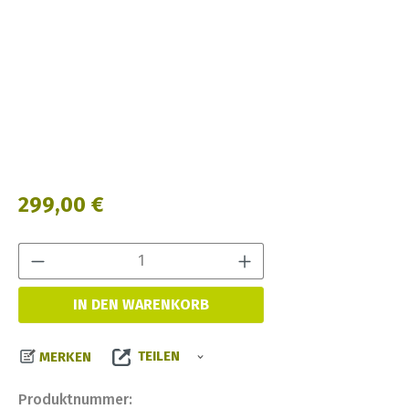
Regulärer Preis:
299,00 €
Produkt Anzahl:
IN DEN WARENKORB
TEILEN
MERKEN
Produktnummer: