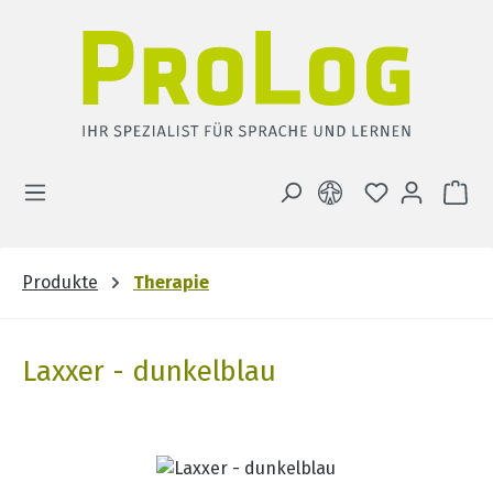
Zum Hauptinhalt springen
DU HAST 0 
WA
Produkte
Therapie
Laxxer - dunkelblau
Bildergalerie überspringen