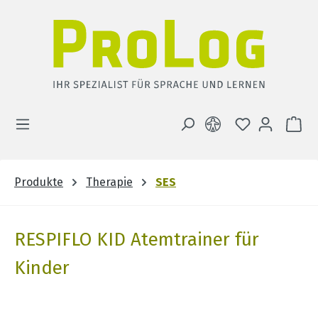
Zum Hauptinhalt springen
DU HAST 0 
WA
Produkte
Therapie
SES
RESPIFLO KID Atemtrainer für
Kinder