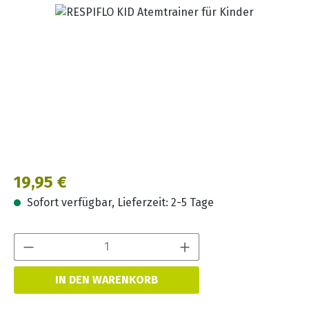
Bildergalerie überspringen
Regulärer Preis:
19,95 €
Sofort verfügbar, Lieferzeit: 2-5 Tage
Produkt Anzahl:
IN DEN WARENKORB