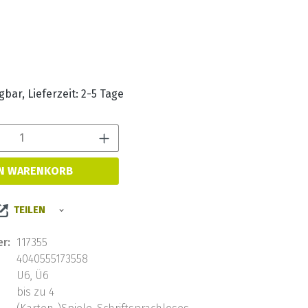
s:
bar, Lieferzeit: 2-5 Tage
Produkt Anzahl: Gib den 
EN WARENKORB
TEILEN
r:
117355
4040555173558
U6, Ü6
bis zu 4