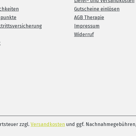
Liefer- und Versandkosten
chkeiten
Gutscheine einlösen
spunkte
AGB Therapie
trittsversicherung
Impressum
Widerruf
z
ertsteuer zzgl.
Versandkosten
und ggf. Nachnahmegebühren,