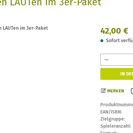
en LAUTen im 3er-Paket
Regulärer Prei
42,00 €
Sofort verfüg
IN D
MERKEN
Produktnumme
EAN/ISBN:
Zielgruppe:
Spieleranzahl: