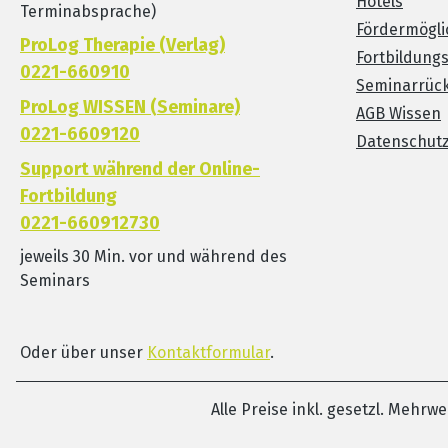
Hotels
Terminabsprache)
Fördermögli
ProLog Therapie (Verlag)
Fortbildung
0221-660910
Seminarrück
ProLog WISSEN (Seminare)
AGB Wissen
0221-6609120
Datenschut
Support während der Online-
Fortbildung
0221-660912730
jeweils 30 Min. vor und während des
Seminars
Oder über unser
Kontaktformular
.
Alle Preise inkl. gesetzl. Mehrw