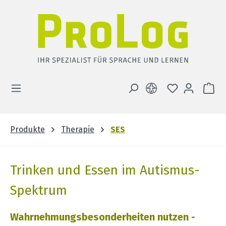
Zum Hauptinhalt springen
DU HAST 0 
WA
Produkte
Therapie
SES
Trinken und Essen im Autismus-
Spektrum
Wahrnehmungsbesonderheiten nutzen -