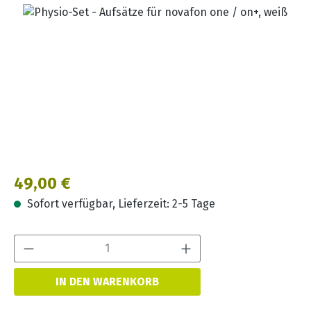
Bildergalerie überspringen
Regulärer Preis:
49,00 €
Sofort verfügbar, Lieferzeit: 2-5 Tage
Produkt Anzahl:
IN DEN WARENKORB