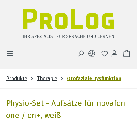
Zum Hauptinhalt springen
DU HAST 0 
WA
Produkte
Therapie
Orofaziale Dysfunktion
Physio-Set - Aufsätze für novafon
one / on+, weiß