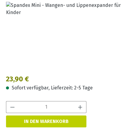
Bildergalerie überspringen
Regulärer Preis:
23,90 €
Sofort verfügbar, Lieferzeit: 2-5 Tage
Produkt Anzahl:
IN DEN WARENKORB