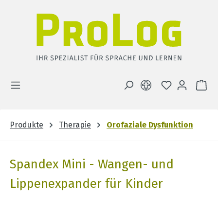
Zum Hauptinhalt springen
DU HAST 0 
WA
Produkte
Therapie
Orofaziale Dysfunktion
Spandex Mini - Wangen- und
Lippenexpander für Kinder