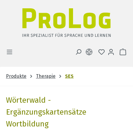
Zum Hauptinhalt springen
DU HAST 0 
WA
Produkte
Therapie
SES
Wörterwald -
Ergänzungskartensätze
Wortbildung