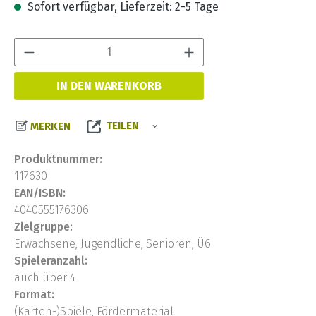
Sofort verfügbar, Lieferzeit: 2-5 Tage
Produkt Anzahl:
IN DEN WARENKORB
TEILEN
MERKEN
Produktnummer:
117630
EAN/ISBN:
4040555176306
Zielgruppe:
Erwachsene, Jugendliche, Senioren, Ü6
Spieleranzahl:
auch über 4
Format:
(Karten-)Spiele, Fördermaterial