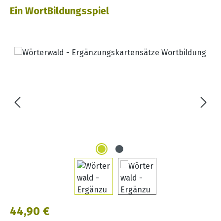
Ein WortBildungsspiel
Bildergalerie überspringen
Regulärer Preis:
44,90 €